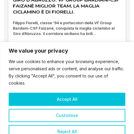
FAIZANÈ MIGLIOR TEAM, LA MAGLIA
CICLAMINO È DI FIORELLI.
Filippo Fiorelli, classe ’94 e portacolori della VF Group
Bardiani-CSF Faizanè, conquista la maglia ciclamino al
Giro d’Abruzzo. Il corridore siciliano ha brill...
18/04/2025
We value your privacy
We use cookies to enhance your browsing experience,
serve personalised ads or content, and analyse our traffic.
By clicking "Accept All", you consent to our use of
cookies.
Accept All
2025 – ® Bardiani CSF 7 Saber – Tutti i diritti sono riservati
Customise
Cookie & Privacy Policy
Reject All