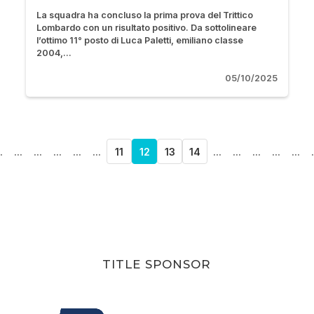
La squadra ha concluso la prima prova del Trittico
Lombardo con un risultato positivo. Da sottolineare
l’ottimo 11° posto di Luca Paletti, emiliano classe
2004,...
05/10/2025
.
...
...
...
...
...
11
12
13
14
...
...
...
...
...
.
TITLE SPONSOR