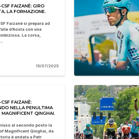
CSF FAIZANÈ: GIRO
TA, LA FORMAZIONE.
SF Faizanè si prepara ad
 Valle d’Aosta con una
mbiziosa. La corsa,
..
15/07/2025
CSF FAIZANÈ:
DO NELLA PENULTIMA
 MAGNIFICENT QINGHAI.
hiuso al secondo posto la
of Magnificent Qinghai, da
toria è andata a Petr