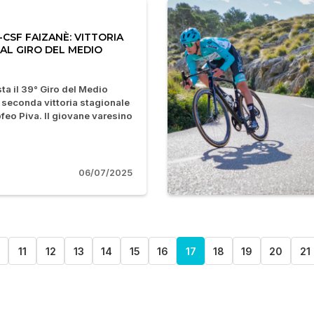
CSF FAIZANÈ: VITTORIA
 AL GIRO DEL MEDIO
ta il 39° Giro del Medio
 seconda vittoria stagionale
feo Piva. Il giovane varesino
06/07/2025
0
11
12
13
14
15
16
17
18
19
20
21