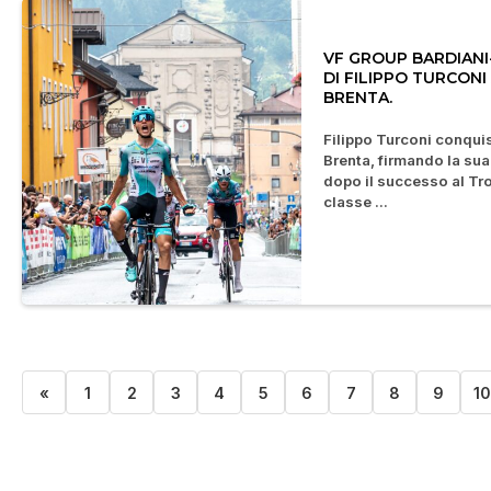
VF GROUP BARDIANI-
DI FILIPPO TURCONI
BRENTA.
Filippo Turconi conquis
Brenta, firmando la sua
dopo il successo al Tro
classe ...
«
1
2
3
4
5
6
7
8
9
1