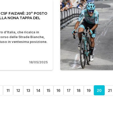
CSF FAIZANÈ: 20° POSTO
LLA NONA TAPPA DEL
o d’Italia, che ricalca in
corso delle Strade Bianche,
hiuso in ventesima posizione.
18/05/2025
0
11
12
13
14
15
16
17
18
19
20
21