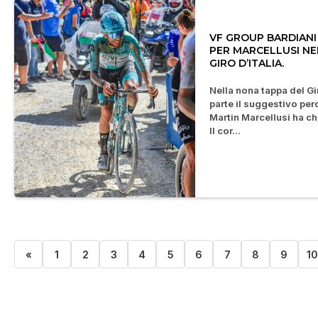
VF GROUP BARDIANI 
PER MARCELLUSI NE
GIRO D’ITALIA.
Nella nona tappa del Gir
parte il suggestivo per
Martin Marcellusi ha c
Il cor...
«
1
2
3
4
5
6
7
8
9
1