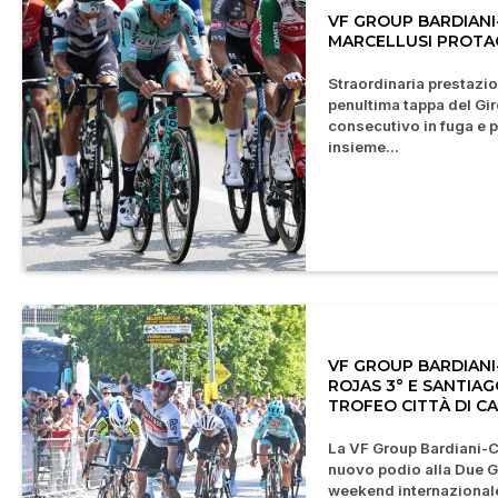
VF GROUP BARDIANI
MARCELLUSI PROTAG
Straordinaria prestazio
penultima tappa del Giro
consecutivo in fuga e pe
insieme...
VF GROUP BARDIANI-
ROJAS 3° E SANTIAG
TROFEO CITTÀ DI C
La VF Group Bardiani-C
nuovo podio alla Due Gi
weekend internazionale