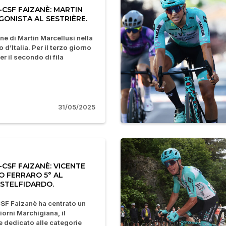
-CSF FAIZANÈ: MARTIN
ONISTA AL SESTRIÈRE.
ne di Martin Marcellusi nella
 d’Italia. Per il terzo giorno
r il secondo di fila
31/05/2025
CSF FAIZANÈ: VICENTE
O FERRARO 5° AL
ASTELFIDARDO.
SF Faizanè ha centrato un
orni Marchigiana, il
 dedicato alle categorie